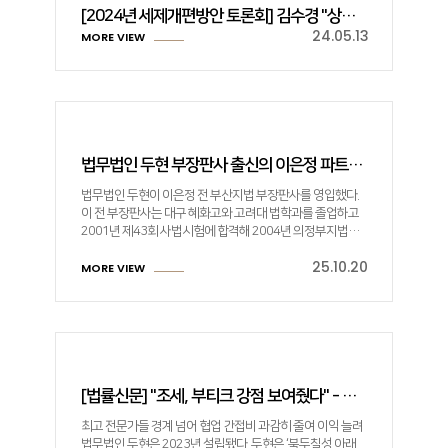
[2024년 세제개편방안 토론회] 김수경 "상속세, 자본이득세로 신속한 전환 필요"
24.05.13
MORE VIEW
법무법인 두현 부장판사 출신의 이은정 파트너 영입
법무법인 두현이 이은정 전 부산지법 부장판사를 영입했다.
이 전 부장판사는 대구 혜화고와 고려대 법학과를 졸업하고
2001년 제43회 사법시험에 합격해 2004년 의정부지법…
25.10.20
MORE VIEW
[법률신문] "조세, 부티크 강점 보여줬다" - 법무법인 두현
최고 전문가들 경계 넘어 협업 간접비 과감히 줄여 이익 늘려
법무법인 두현은 2023년 설립됐다. 두현은 ‘북두칠성 아래