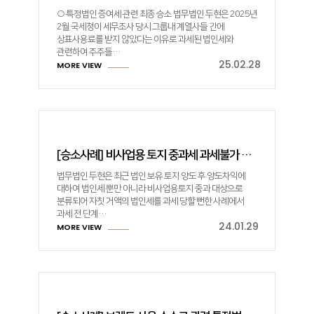
○ 특정법인 증여세 관련 최종 승소 법무법인 두현은 2025년
2월 국세청이 세무조사 당시 그룹내 계열사들 간에
상표사용료를 받지 않았다는 이유로 과세된 법인세와
관련하여 주주들…
25.02.28
MORE VIEW
[승소사례] 비사업용 토지 중과세 과세불가 결정
법무법인 두현은 최근 법인 보유 토지 양도 후 양도차익에
대하여 법인세 뿐만 아니라 비사업용토지 중과 대상으로
분류되어 자칫 거액의 법인세를 과세 당할 뻔한 사례에서
과세 전 단계…
24.01.29
MORE VIEW