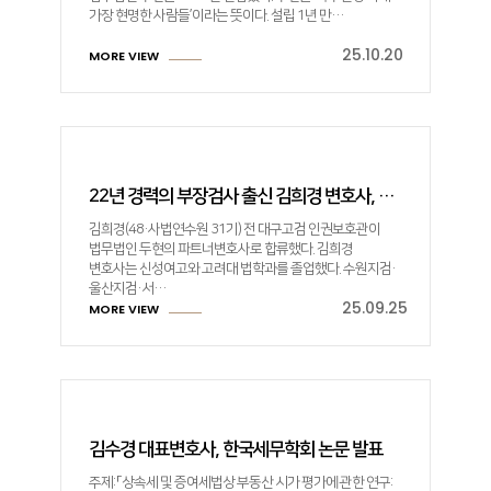
가장 현명한 사람들’이라는 뜻이다. 설립 1년 만…
25.10.20
MORE VIEW
22년 경력의 부장검사 출신 김희경 변호사, 두현의 파트너로 합류
김희경(48·사법연수원 31기) 전 대구고검 인권보호관이
법무법인 두현의 파트너변호사로 합류했다. 김희경
변호사는 신성여고와 고려대 법학과를 졸업했다. 수원지검·
울산지검·서…
25.09.25
MORE VIEW
김수경 대표변호사, 한국세무학회 논문 발표
주제: 「상속세 및 증여세법상 부동산 시가 평가에 관한 연구: