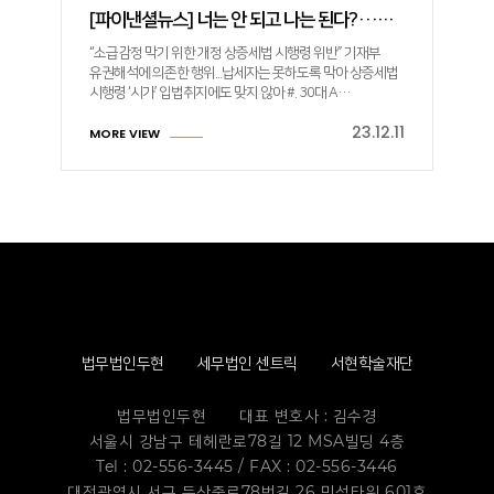
[파이낸셜뉴스] 너는 안 되고 나는 된다?···국세청 ‘소급감정과세’ 두고 시끌
“소급감정 막기 위한 개정 상증세법 시행령 위반” 기재부
유권해석에 의존한 행위...납세자는 못하도록 막아 상증세법
시행령 ‘시가’ 입법취지에도 맞지 않아 #. 30대 A…
23.12.11
MORE VIEW
법무법인두현
세무법인 센트릭
서현학술재단
법무법인두현
대표 변호사 : 김수경
서울시 강남구 테헤란로78길 12 MSA빌딩 4층
Tel : 02-556-3445 / FAX : 02-556-3446
대전광역시 서구 둔산중로78번길 26 민석타워 601호