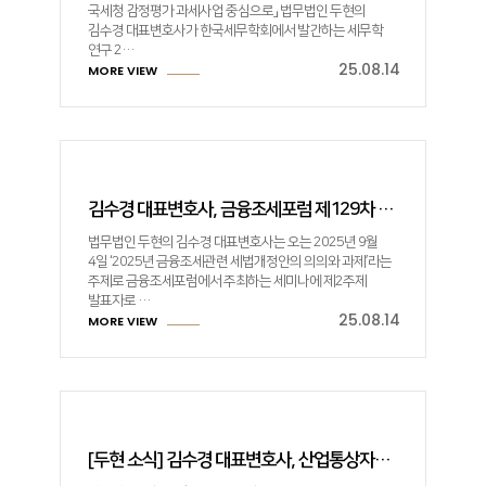
국세청 감정평가 과세사업 중심으로」 법무법인 두현의
김수경 대표변호사가 한국세무학회에서 발간하는 세무학
연구 2…
25.08.14
MORE VIEW
김수경 대표변호사, 금융조세포럼 제129차 세미나의 주제 발표자로 나서
법무법인 두현의 김수경 대표변호사는 오는 2025년 9월
4일 ‘2025년 금융조세관련 세법개정안의 의의와 과제’라는
주제로 금융조세포럼에서 주최하는 세미나에 제2주제
발표자로 …
25.08.14
MORE VIEW
[두현 소식] 김수경 대표변호사, 산업통상자원부 산업융합 규제특례심의위원회 위원 위촉