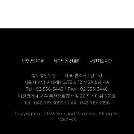
법무법인두현
세무법인 센트릭
서현학술재단
법무법인두현
대표 변호사 : 김수경
서울시 강남구 테헤란로78길 12 MSA빌딩 4층
Tel : 02-556-3445 / FAX : 02-556-3446
대전광역시 서구 둔산중로78번길 26 민석타워 601호
Tel : 042-719-3095 / FAX : 042-719-3096
Copyright(c) 2023 Kim and Partners., All rights
reserved