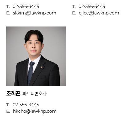
T.
02-556-3445
T.
02-556-3445
E.
skkim@lawknp.com
E.
ejlee@lawknp.com
조희곤
파트너변호사
T.
02-556-3445
E.
hkcho@lawknp.com